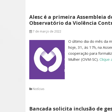
Alesc é a primeira Assembleia 
Observatório da Violência Cont
7 de março de 2022
O último dia do mês da mu
hoje, 31, às 17h, na Asse
cooperação para formaliz
Mulher (OVM-SC).
Clique 
Notícias
Bancada solicita inclusão de ge