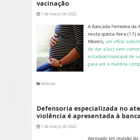
vacinação
7 de março de 2022
A Bancada Feminina da A
nesta quinta-feira (17)
Ribeiro,
um ofício solic
de dar à luz) sem comor
estadual/municipal de v
para ver a matéria comp
Notícias
Defensoria especializada no at
violência é apresentada à banc
7 de março de 2022
Aprovado em reunião do C