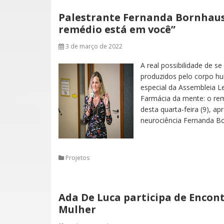
Palestrante Fernanda Bornhaus
remédio está em você”
3 de março de 2022
A real possibilidade de s
produzidos pelo corpo hu
especial da Assembleia Le
Farmácia da mente: o rem
desta quarta-feira (9), a
neurociência Fernanda B
Projetos
Ada De Luca participa de Encon
Mulher